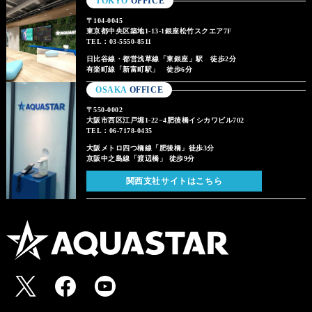
TOKYO
OFFICE
〒104-0045
東京都中央区築地1-13-1銀座松竹スクエア7F
TEL：03-5550-8511
日比谷線・都営浅草線「東銀座」駅 徒歩2分
有楽町線「新富町駅」 徒歩6分
OSAKA
OFFICE
〒550-0002
大阪市西区江戸堀1-22−4肥後橋イシカワビル702
TEL：06-7178-0435
大阪メトロ四つ橋線「肥後橋」徒歩3分
京阪中之島線「渡辺橋」 徒歩9分
関西支社サイトはこちら