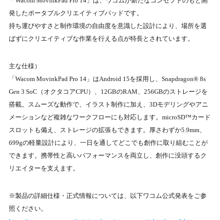
「Wacom MovinkPad Pro 14」は、ワコムが新たなコンセプトのもと開
発したポータブルクリエイティブパッドです。
持ち運びやすさと制作環境の自由度を意識した設計により、場所を選
ばずにクリエイティブな作業を行える点が特長とされています。
主な仕様）
「Wacom MovinkPad Pro 14」はAndroid 15を採用し、Snapdragon® 8s
Gen 3 SoC（オクタコアCPU）、12GBのRAM、256GBのストレージを
搭載。スムーズな動作で、イラスト制作に加え、3Dモデリングやアニ
メーションなど複雑なワークフローにも対応します。microSD™カード
スロットも備え、ストレージの拡張もできます。厚さわずか5.9mm、
699gの軽量設計により、一日を通してどこでも創作に取り組むことが
できます。携帯性と高いパフォーマンスを両立し、創作に没頭するク
リエイターを支えます。
※製品の詳細仕様・正式情報については、以下ワコム公式発表をご参
照ください。