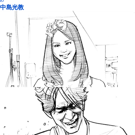
わ
中島光教