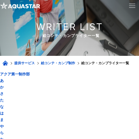
WRITER LIST
絵コンテ・カンプライター一覧
提供サービス
絵コンテ・カンプ制作
絵コンテ・カンプライター一覧
アクア第一制作部
あ
か
さ
た
な
は
ま
や
ら