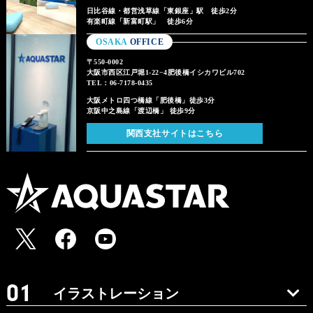
日比谷線・都営浅草線「東銀座」駅 徒歩2分
有楽町線「新富町駅」 徒歩6分
OSAKA
OFFICE
〒550-0002
大阪市西区江戸堀1-22−4肥後橋イシカワビル702
TEL：06-7178-0435
大阪メトロ四つ橋線「肥後橋」徒歩3分
京阪中之島線「渡辺橋」 徒歩9分
関西支社サイトはこちら
イラストレーション