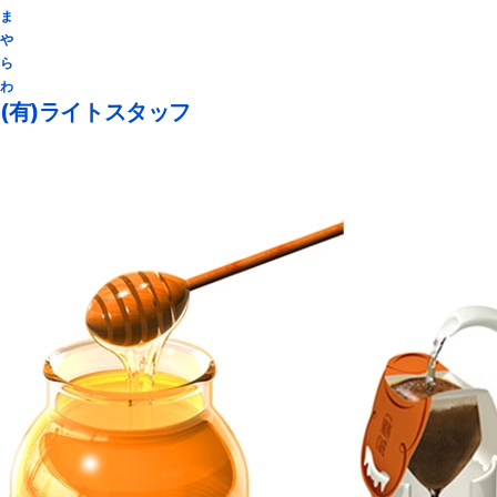
ま
や
ら
わ
(有)ライトスタッフ