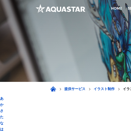
HOME
S
提供サービス
イラスト制作
イラ
あ
か
さ
た
な
は