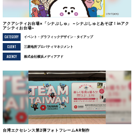
アクアシティお台場×「シナぷしゅ」 ~シナぷしゅとあそぼ！inアク
アシティお台場~
CATEGORY
イベント
グラフィックデザイン
タイアップ
CLIENT
三菱地所プロパティマネジメント
AGENCY
株式会社横浜メディアアド
台湾エクセレンス第2弾フォトフレームAR制作