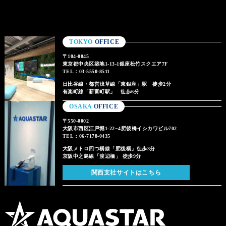
TOKYO
OFFICE
〒104-0045
東京都中央区築地1-13-1銀座松竹スクエア7F
TEL：03-5550-8511
日比谷線・都営浅草線「東銀座」駅 徒歩2分
有楽町線「新富町駅」 徒歩6分
OSAKA
OFFICE
〒550-0002
大阪市西区江戸堀1-22−4肥後橋イシカワビル702
TEL：06-7178-0435
大阪メトロ四つ橋線「肥後橋」徒歩3分
京阪中之島線「渡辺橋」 徒歩9分
関西支社サイトはこちら