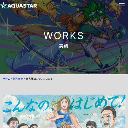
WORKS
実績
ホーム
>
制作事例
>
鳥人間コンテスト2018