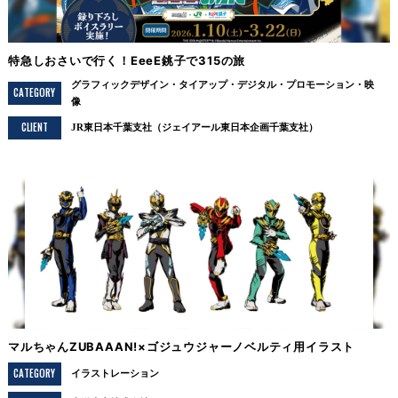
特急しおさいで行く！EeeE銚子で315の旅
グラフィックデザイン
タイアップ
デジタル
プロモーション
映
CATEGORY
像
CLIENT
JR東日本千葉支社（ジェイアール東日本企画千葉支社）
マルちゃんZUBAAAN!×ゴジュウジャーノベルティ用イラスト
CATEGORY
イラストレーション