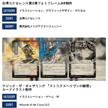
台湾エクセレンス第2弾フォトフレームAR制作
CATEGORY
イラストレーション
グラフィックデザイン
デジタル
CLIENT
台湾エクセレンス
AGENCY
株式会社メトロアドエージェンシー
マジック：ザ・ギャザリング 『ストリクスヘイヴンの秘密』
カードイラスト制作
CATEGORY
イラストレーション
ゲーム・IP
CLIENT
Wizards of the Coast LLC