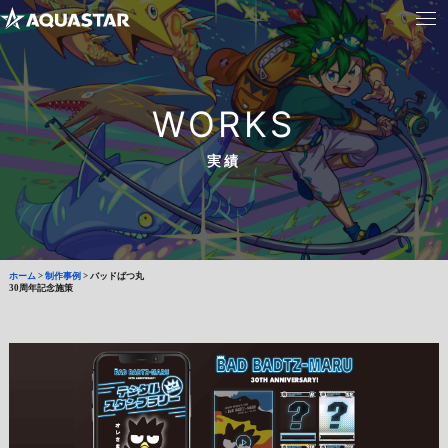
WORKS
実績
ホーム
>
制作事例
>
バッドばつ丸
30周年記念施策