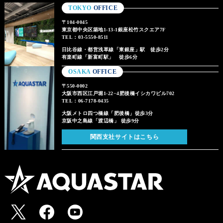
TOKYO
OFFICE
〒104-0045
東京都中央区築地1-13-1銀座松竹スクエア7F
TEL：03-5550-8511
日比谷線・都営浅草線「東銀座」駅 徒歩2分
有楽町線「新富町駅」 徒歩6分
OSAKA
OFFICE
〒550-0002
大阪市西区江戸堀1-22−4肥後橋イシカワビル702
TEL：06-7178-0435
大阪メトロ四つ橋線「肥後橋」徒歩3分
京阪中之島線「渡辺橋」 徒歩9分
関西支社サイトはこちら