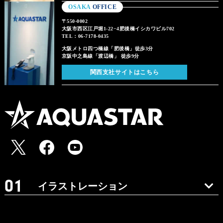
OSAKA
OFFICE
〒550-0002
大阪市西区江戸堀1-22−4肥後橋イシカワビル702
TEL：06-7178-0435
大阪メトロ四つ橋線「肥後橋」徒歩3分
京阪中之島線「渡辺橋」 徒歩9分
関西支社サイトはこちら
イラストレーション