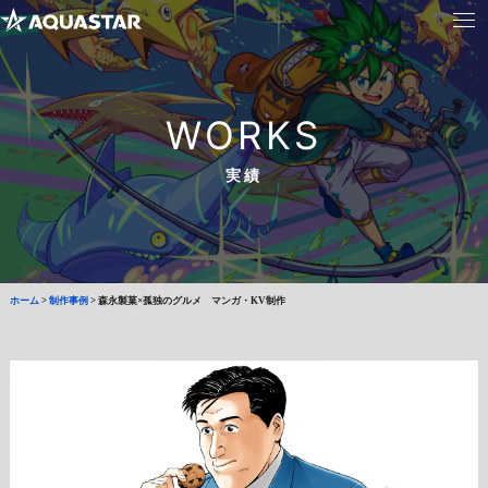
WORKS
実績
ホーム
>
制作事例
>
森永製菓×孤独のグルメ マンガ・KV制作