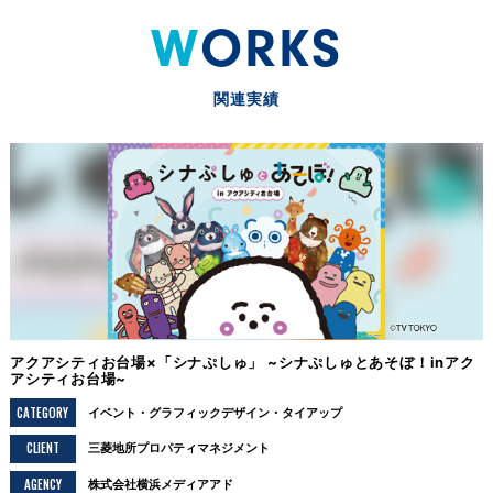
WORKS
関連実績
アクアシティお台場×「シナぷしゅ」 ~シナぷしゅとあそぼ！inアク
アシティお台場~
CATEGORY
イベント
グラフィックデザイン
タイアップ
CLIENT
三菱地所プロパティマネジメント
AGENCY
株式会社横浜メディアアド