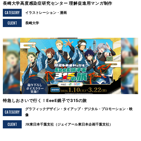
長崎大学高度感染症研究センター 理解促進用マンガ制作
CATEGORY
イラストレーション
漫画
CLIENT
長崎大学
特急しおさいで行く！EeeE銚子で315の旅
グラフィックデザイン
タイアップ
デジタル
プロモーション
映
CATEGORY
像
CLIENT
JR東日本千葉支社（ジェイアール東日本企画千葉支社）