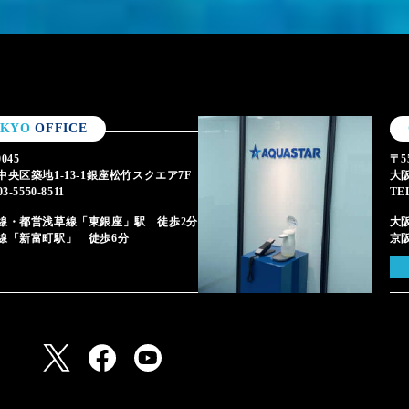
OKYO
OFFICE
0045
〒55
中央区築地1-13-1銀座松竹スクエア7F
大阪
3-5550-8511
TE
線・都営浅草線「東銀座」駅 徒歩2分
大
線「新富町駅」 徒歩6分
京