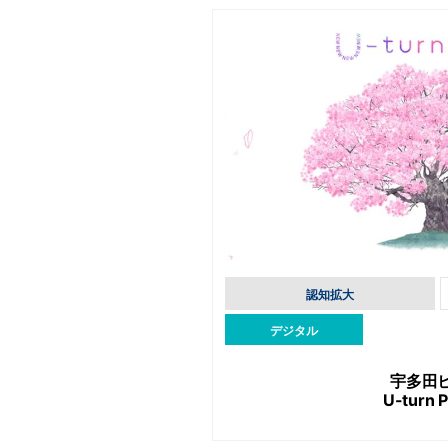
認知拡大
デジタル
宇多田
U-turn P