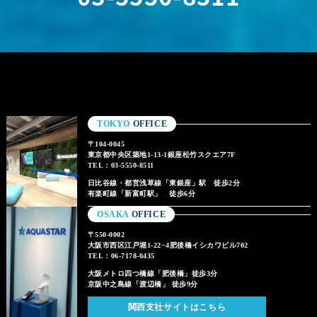
TOKYO
OFFICE
〒104-0045
東京都中央区築地1-13-1銀座松竹スクエア7F
TEL：03-5550-8511
日比谷線・都営浅草線「東銀座」駅 徒歩2分
有楽町線「新富町駅」 徒歩6分
OSAKA
OFFICE
〒550-0002
大阪市西区江戸堀1-22−4肥後橋イシカワビル702
TEL：06-7178-0435
大阪メトロ四つ橋線「肥後橋」徒歩3分
京阪中之島線「渡辺橋」 徒歩9分
関西支社サイトはこちら