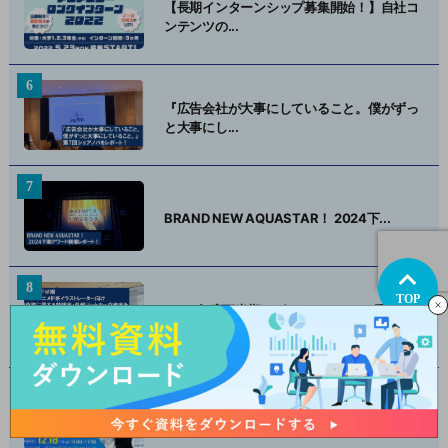
【長期インターンシップ募集開始！】自社コ
ンテンツの...
『広告会社が大事にしていること。僕がずっ
と大事にし...
BRAND NEW AQUASTAR！ 2024下...
TOP
2024年度下半期 ゲーム・アニメIP系イラ
ストレ...
ウェビナー開催レポート！『28卒採用成功の
カギ～“...