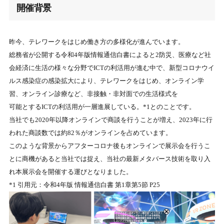
開催背景
昨今、テレワークをはじめ働き方の多様化が進んでいます。
総務省が公開する令和4年版情報通信白書によると2防災、医療など社
会経済に生活の様々な分野でICTの利活用が進む中で、新型コロナウイ
ルス感染症の感染拡大により、テレワークをはじめ、オンライン学
習、オンライン診療など、非接触・非対面での生活様式を
可能とするICTの利活用が一層進展している。*1とのことです。
当社でも2020年以降オンラインで商談を行うことが増え、2023年に行
われた商談数では約82％がオンラインを占めています。
このような背景からアフターコロナ後もオンラインで展示会を行うこ
とに商機があると当社では捉え、当社の最新メタバース技術を取り入
れ本展示会を開催する運びとなりました。
*1 引用元：令和4年版 情報通信白書 第1章第5節 P25