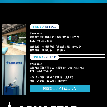
TOKYO
OFFICE
〒104-0045
東京都中央区築地1-13-1銀座松竹スクエア7F
TEL：03-5550-8511
日比谷線・都営浅草線「東銀座」駅 徒歩2分
有楽町線「新富町駅」 徒歩6分
OSAKA
OFFICE
〒550-0002
大阪市西区江戸堀1-22−4肥後橋イシカワビル702
TEL：06-7178-0435
大阪メトロ四つ橋線「肥後橋」徒歩3分
京阪中之島線「渡辺橋」 徒歩9分
関西支社サイトはこちら