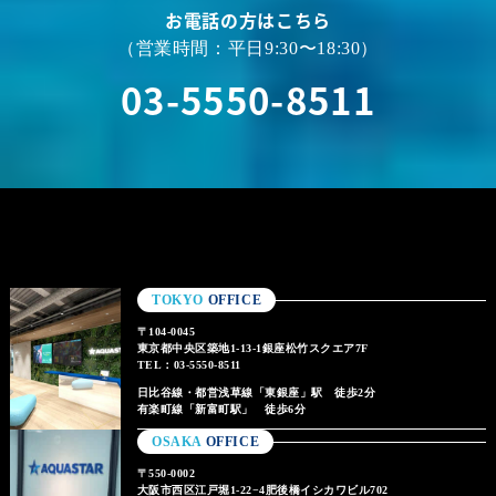
お電話の方はこちら
（営業時間：平日9:30〜18:30）
03-5550-8511
TOKYO
OFFICE
〒104-0045
東京都中央区築地1-13-1銀座松竹スクエア7F
TEL：03-5550-8511
日比谷線・都営浅草線「東銀座」駅 徒歩2分
有楽町線「新富町駅」 徒歩6分
OSAKA
OFFICE
〒550-0002
大阪市西区江戸堀1-22−4肥後橋イシカワビル702