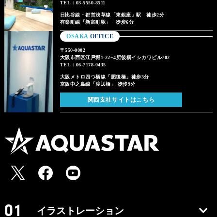
TEL：03-5550-8511
日比谷線・都営浅草線「東銀座」駅 徒歩2分
有楽町線「新富町駅」 徒歩6分
OSAKA
OFFICE
〒550-0002
大阪市西区江戸堀1-22−4肥後橋イシカワビル702
TEL：06-7178-0435
大阪メトロ四つ橋線「肥後橋」徒歩3分
京阪中之島線「渡辺橋」 徒歩9分
関西支社サイトはこちら
イラストレーション