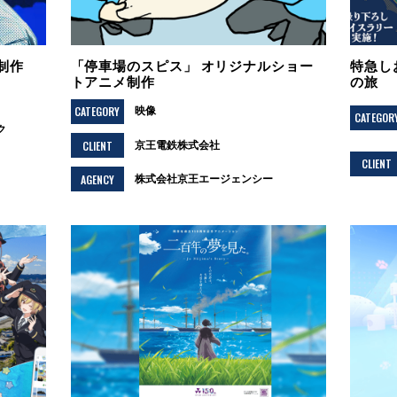
制作
「停車場のスピス」 オリジナルショー
特急し
トアニメ制作
の旅
CATEGORY
映像
CATEGOR
ク
CLIENT
京王電鉄株式会社
CLIENT
AGENCY
株式会社京王エージェンシー