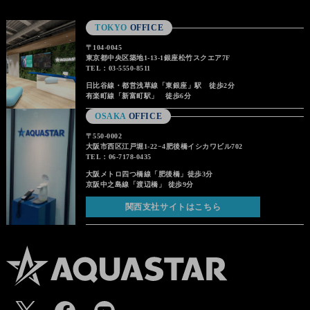
TOKYO
OFFICE
〒104-0045
東京都中央区築地1-13-1銀座松竹スクエア7F
TEL：03-5550-8511
日比谷線・都営浅草線「東銀座」駅 徒歩2分
有楽町線「新富町駅」 徒歩6分
OSAKA
OFFICE
〒550-0002
大阪市西区江戸堀1-22−4肥後橋イシカワビル702
TEL：06-7178-0435
大阪メトロ四つ橋線「肥後橋」徒歩3分
京阪中之島線「渡辺橋」 徒歩9分
関西支社サイトはこちら