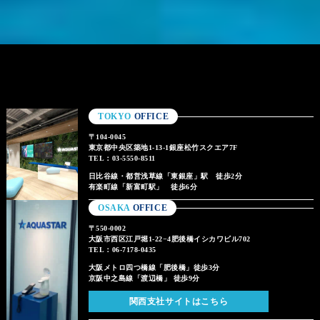
TOKYO
OFFICE
〒104-0045
東京都中央区築地1-13-1銀座松竹スクエア7F
TEL：03-5550-8511
日比谷線・都営浅草線「東銀座」駅 徒歩2分
有楽町線「新富町駅」 徒歩6分
OSAKA
OFFICE
〒550-0002
大阪市西区江戸堀1-22−4肥後橋イシカワビル702
TEL：06-7178-0435
大阪メトロ四つ橋線「肥後橋」徒歩3分
京阪中之島線「渡辺橋」 徒歩9分
関西支社サイトはこちら