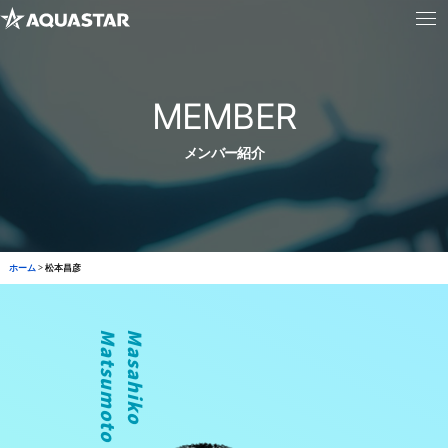
MEMBER
メンバー紹介
ホーム
>
松本昌彦
o
M
a
s
a
h
i
k
o
M
a
t
s
u
m
o
t