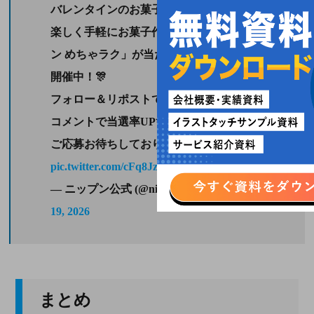
バレンタインのお菓子作りにぴったり🤎
楽しく手軽にお菓子作りができる「ニップ
ン めちゃラク」が当たるキャンペーンを
開催中！🎊
フォロー＆リポストで参加しよう！
コメントで当選率UP✨
ご応募お待ちしております💕
pic.twitter.com/cFq8Jzh8SP
— ニップン公式 (@nippn_official)
January
19, 2026
まとめ