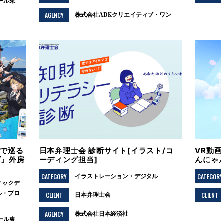
ール東
AGENCY
株式会社ADKクリエイティブ・ワン
Sで巡る
日本弁理士会 診断サイト[イラスト/コ
VR動画
ズ』外房
ーディング担当]
んにゃん
CATEGORY
CATEGOR
イラストレーション
デジタル
ィックデ
ル
プロ
CLIENT
CLIENT
日本弁理士会
AGENCY
株式会社日本経済社
ール東