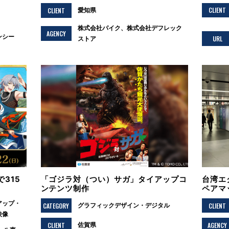
CLIENT
CLIENT
愛知県
株式会社パイク、株式会社デフレック
AGENCY
ンシー
URL
ストア
315
「ゴジラ対（つい）サガ」タイアップコ
台湾エ
ンテンツ制作
ペアマ
アップ
CATEGORY
CLIENT
グラフィックデザイン
デジタル
映像
CLIENT
AGENCY
佐賀県