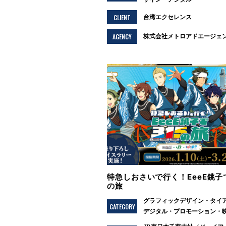
CLIENT
台湾エクセレンス
AGENCY
株式会社メトロアドエージェ
特急しおさいで行く！EeeE銚子で
の旅
グラフィックデザイン
タイ
CATEGORY
デジタル
プロモーション