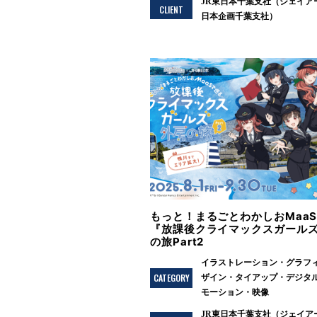
JR東日本千葉支社（ジェイア
CLIENT
日本企画千葉支社）
もっと！まるごとわかしおMaa
『放課後クライマックスガール
の旅Part2
イラストレーション
グラフ
CATEGORY
ザイン
タイアップ
デジタ
モーション
映像
JR東日本千葉支社（ジェイア