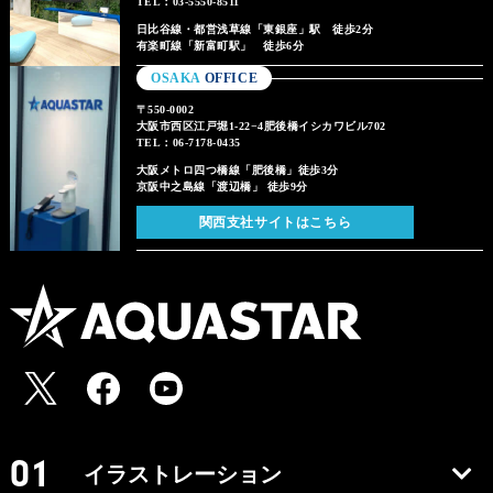
TEL：03-5550-8511
日比谷線・都営浅草線「東銀座」駅 徒歩2分
有楽町線「新富町駅」 徒歩6分
OSAKA
OFFICE
〒550-0002
大阪市西区江戸堀1-22−4肥後橋イシカワビル702
TEL：06-7178-0435
大阪メトロ四つ橋線「肥後橋」徒歩3分
京阪中之島線「渡辺橋」 徒歩9分
関西支社サイトはこちら
イラストレーション