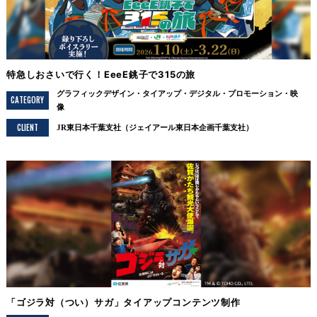
特急しおさいで行く！EeeE銚子で315の旅
グラフィックデザイン
タイアップ
デジタル
プロモーション
映
CATEGORY
像
CLIENT
JR東日本千葉支社（ジェイアール東日本企画千葉支社）
「ゴジラ対（つい）サガ」タイアップコンテンツ制作