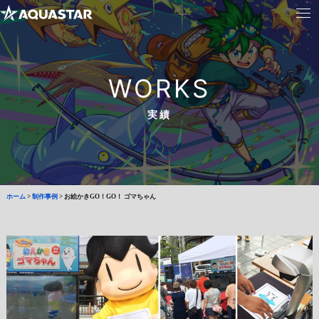
WORKS
実績
ホーム
>
制作事例
>
お絵かきGO！GO！ ゴマちゃん