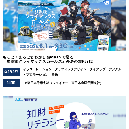
もっと！まるごとわかしおMaaSで巡る
『放課後クライマックスガールズ』外房の旅Part2
イラストレーション
グラフィックデザイン
タイアップ
デジタル
CATEGORY
プロモーション
映像
CLIENT
JR東日本千葉支社（ジェイアール東日本企画千葉支社）