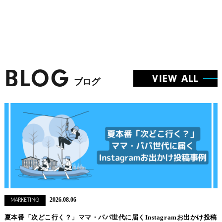
BLOG
VIEW ALL
ブログ
2026.08.06
MARKETING
夏本番「次どこ行く？」ママ・パパ世代に届くInstagramお出かけ投稿