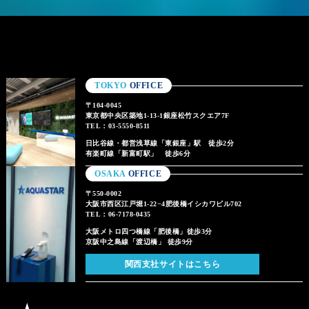
TOKYO
OFFICE
〒104-0045
東京都中央区築地1-13-1銀座松竹スクエア7F
TEL：03-5550-8511
日比谷線・都営浅草線「東銀座」駅 徒歩2分
有楽町線「新富町駅」 徒歩6分
OSAKA
OFFICE
〒550-0002
大阪市西区江戸堀1-22−4肥後橋イシカワビル702
TEL：06-7178-0435
大阪メトロ四つ橋線「肥後橋」徒歩3分
京阪中之島線「渡辺橋」 徒歩9分
関西支社サイトはこちら