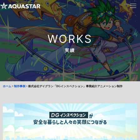
WORKS
実績
ホーム
>
制作事例
>
株式会社デイグラン「DGインスペクション」事業紹介アニメーション制作