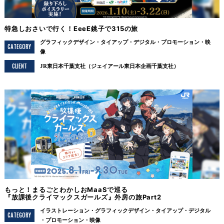
特急しおさいで行く！EeeE銚子で315の旅
グラフィックデザイン
タイアップ
デジタル
プロモーション
映
CATEGORY
像
CLIENT
JR東日本千葉支社（ジェイアール東日本企画千葉支社）
もっと！まるごとわかしおMaaSで巡る
『放課後クライマックスガールズ』外房の旅Part2
イラストレーション
グラフィックデザイン
タイアップ
デジタル
CATEGORY
プロモーション
映像