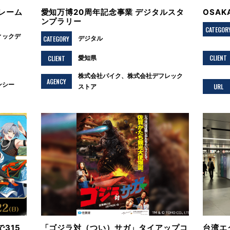
レーム
愛知万博20周年記念事業 デジタルスタ
OSA
ンプラリー
CATEGOR
ィックデ
CATEGORY
デジタル
CLIENT
CLIENT
愛知県
株式会社パイク、株式会社デフレック
AGENCY
ンシー
URL
ストア
315
「ゴジラ対（つい）サガ」タイアップコ
台湾エ