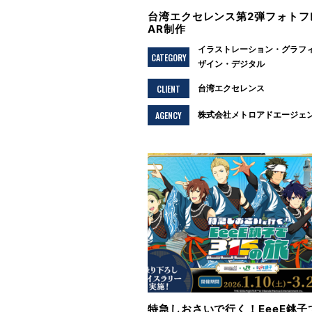
台湾エクセレンス第2弾フォトフ
AR制作
イラストレーション
グラフ
CATEGORY
ザイン
デジタル
CLIENT
台湾エクセレンス
AGENCY
株式会社メトロアドエージェ
特急しおさいで行く！EeeE銚子で