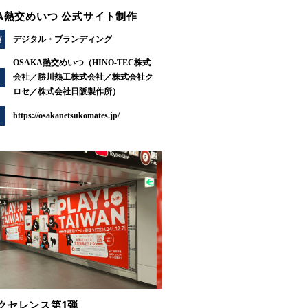
KA熱交めいつ 公式サイト制作
Y
デジタル
ブランディング
OSAKA熱交めいつ（HINO-TEC株式
会社／勝川熱工株式会社／株式会社ク
ロセ／株式会社日阪製作所）
https://osakanetsukomates.jp/
クセレンス第1弾