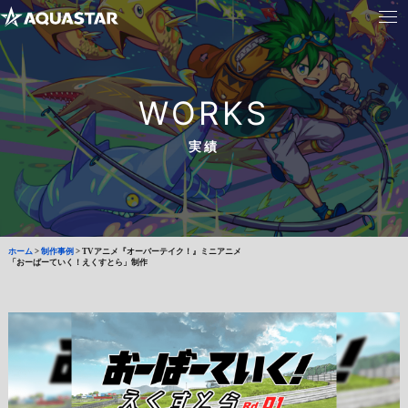
WORKS
実績
ホーム
>
制作事例
>
TVアニメ『オーバーテイク！』ミニアニメ
「おーばーていく！えくすとら」制作