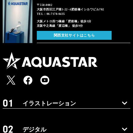
〒550-0002
大阪市西区江戸堀1-22−4肥後橋イシカワビル702
TEL：06-7178-0435
大阪メトロ四つ橋線「肥後橋」徒歩3分
京阪中之島線「渡辺橋」 徒歩9分
関西支社サイトはこちら
イラストレーション
デジタル