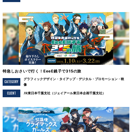
特急しおさいで行く！EeeE銚子で315の旅
グラフィックデザイン
タイアップ
デジタル
プロモーション
映
CATEGORY
像
CLIENT
JR東日本千葉支社（ジェイアール東日本企画千葉支社）