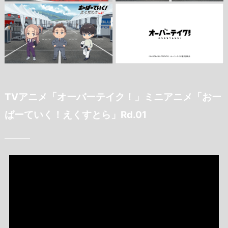
TVアニメ「オーバーテイク！」ミニアニメ「おー
ばーていく！えくすとら」Rd.01