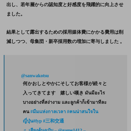
出し、若年層からの認知度と好感度を飛躍的に向上させ
ました。
結果として露出するための採用媒体費にかかる費用は削
減しつつ、母集団・新卒採用数の増加に寄与しました 。
@sanwakotsu
何かおしとやかにそしてお客様が続々と
入ってきてます 嬉しい嘆き มันมีอะไร
บางอย่างที่สง่างาม และลูกค้าก็เข้ามาทีละ
คน
#มีมแห่งกาลเวลา
#คนน่าสนใจใน
ญี่ปุ่น
#fyp
#三和交通
♬ เสียงต้นฉบับ – @game1412 –