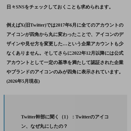
日々SNSをチェックしておくことも求められます。
例えば
X(
旧
Twitter)
では
2017
年
6
月に全てのアカウントの
アイコンが四角から丸に変わったことで、アイコンのデ
ザインや見せ方を変更した…という企業アカウントも少
なくありません。そしてさらに
2022
年
12
月以降には公式
アカウントとして一定の基準を満たして認証された企業
やブランドのアイコンのみが四角に表示されています。
(2026
年
5
月現在
)
Twitter幹部に聞く（1）：Twitterのアイコ
ン、なぜ丸にしたの？