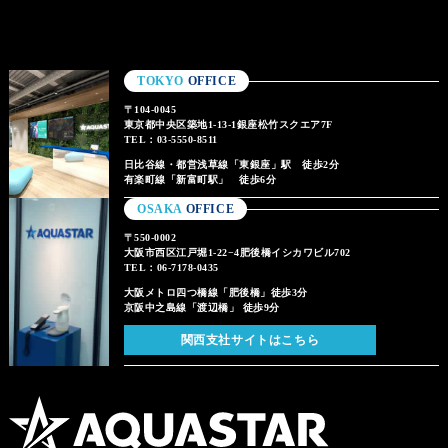
TOKYO
OFFICE
〒104-0045
東京都中央区築地1-13-1銀座松竹スクエア7F
TEL：03-5550-8511
日比谷線・都営浅草線「東銀座」駅 徒歩2分
有楽町線「新富町駅」 徒歩6分
OSAKA
OFFICE
〒550-0002
大阪市西区江戸堀1-22−4肥後橋イシカワビル702
TEL：06-7178-0435
大阪メトロ四つ橋線「肥後橋」徒歩3分
京阪中之島線「渡辺橋」 徒歩9分
関西支社サイトはこちら