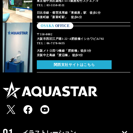
東京都中央区築地1-13-1銀座松竹スクエア7F
TEL：03-5550-8511
日比谷線・都営浅草線「東銀座」駅 徒歩2分
有楽町線「新富町駅」 徒歩6分
OSAKA
OFFICE
〒550-0002
大阪市西区江戸堀1-22−4肥後橋イシカワビル702
TEL：06-7178-0435
大阪メトロ四つ橋線「肥後橋」徒歩3分
京阪中之島線「渡辺橋」 徒歩9分
関西支社サイトはこちら
イラストレーション