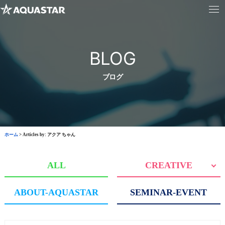
BLOG
ブログ
ホーム
>
Articles by: アクア ちゃん
ALL
CREATIVE
ABOUT-AQUASTAR
SEMINAR-EVENT