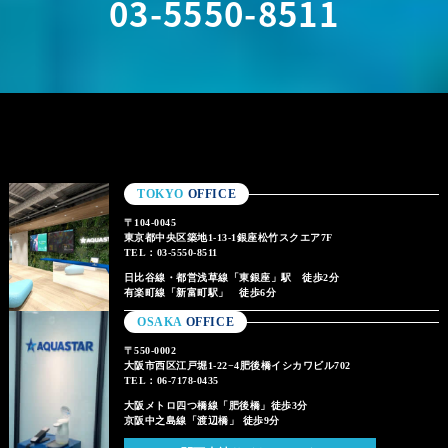
03-5550-8511
TOKYO
OFFICE
〒104-0045
東京都中央区築地1-13-1銀座松竹スクエア7F
TEL：03-5550-8511
日比谷線・都営浅草線「東銀座」駅 徒歩2分
有楽町線「新富町駅」 徒歩6分
OSAKA
OFFICE
〒550-0002
大阪市西区江戸堀1-22−4肥後橋イシカワビル702
TEL：06-7178-0435
大阪メトロ四つ橋線「肥後橋」徒歩3分
京阪中之島線「渡辺橋」 徒歩9分