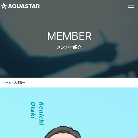
MEMBER
メンバー紹介
ホーム
>
大滝賢一
i
K
e
n
i
c
h
i
O
t
a
k