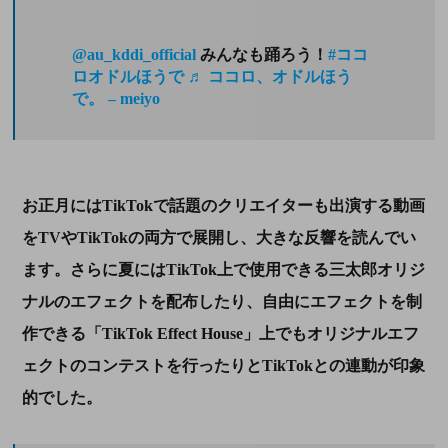
@au_kddi_official
みんなも踊ろう！
#ココ
ロオドルほうで
♬ ココロ、オドルほう
で。 – meiyo
お正月には
TikTok
で話題のクリエイターも出演する動画
を
TV
や
TikTok
の両方で展開し、大きな反響を読んでい
ます。さらに夏には
TikTok
上で使用できる三太郎オリジ
ナルのエフェクトを配布したり、自由にエフェクトを制
作できる「
TikTok Effect House
」上でもオリジナルエフ
ェクトのコンテストを行ったりと
TikTok
との連動が印象
的でした。