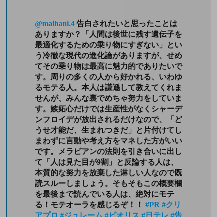
@maihani.4
告白されたいと思ったことは
ありますか？「人間は後世に残す遺伝子を
最適化するための乗り物にすぎない」とい
う冷徹な現代の進化論がありますが、せめ
てその乗り物は最高に魅力的でありたいで
す。周りの多くの人から好かれる、いわゆ
るモテる人。本人は謙遜して教えてくれま
せんが、みんな裏でめちゃ努力をしていま
す。嫉妬心だけでは生産性がなくシャーデ
ンフロイデが放出されるだけなので、「ど
うせ才能だ、生まれつきだ」と片付けてし
まわずに言動や考え方をマネした方がいい
です。メラビアンの法則を引き合いに出し
て「人は見た目が9割」と反論する人は、
本質的な努力を放棄した淋しい人なので既
読スルーしましょう。そもそもこの概要欄
を最後まで読んでいる人は、絶対にモテ
る！モテオーラを感じるぞ！！
#PR
#クリ
アプロ
#ジュレーム
#ビオリス
#日テレ
#告