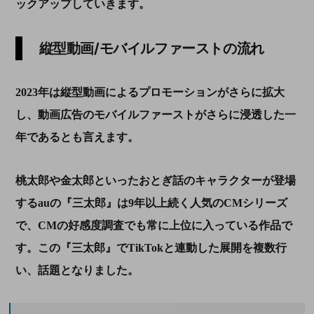
ックアップしていきます。
縦型動画/モバイルファーストの流れ
2023
年は
縦型動画によるプロモーション
がさらに拡大
し、動画広告のモバイルファーストがさらに浸透した一
年であるとも言えます。
桃太郎や金太郎といったおとぎ話のキャラクターが登場
する
au
の『三太郎』は
9
年以上続く人気の
CM
シリーズ
で、
CM
の好感度調査でも常に上位に入っている作品で
す。この『三太郎』で
TikTok
と連動した展開を複数行
い、話題となりました。