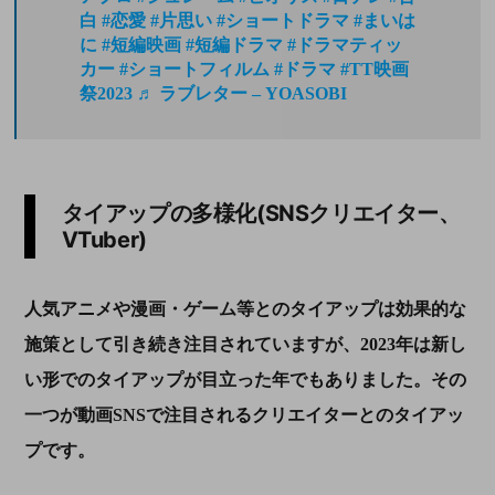
白
#恋愛
#片思い
#ショートドラマ
#まいは
に
#短編映画
#短編ドラマ
#ドラマティッ
カー
#ショートフィルム
#ドラマ
#TT映画
祭2023
♬ ラブレター – YOASOBI
タイアップの多様化(SNSクリエイター、
VTuber)
人気アニメや漫画・ゲーム等とのタイアップは効果的な
施策として引き続き注目されていますが、
2023
年は新し
い形でのタイアップが目立った年でもありました。その
一つが動画
SNS
で注目されるクリエイターとのタイアッ
プ
です。