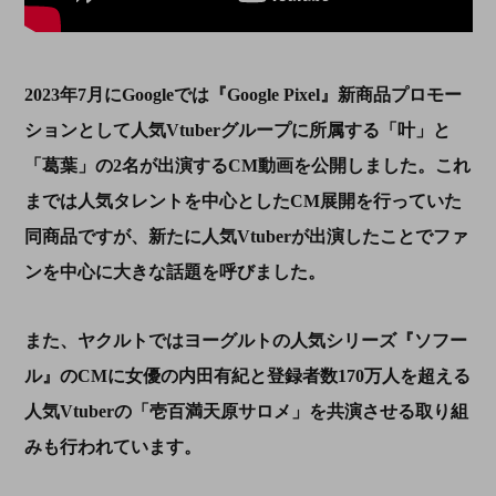
2023年7
月に
Google
では『
Google Pixel
』新商品プロモー
ションとして人気
Vtuber
グループに所属する「叶」と
「葛葉」の
2
名が出演する
CM
動画を公開しました。これ
までは人気タレントを中心とした
CM
展開を行っていた
同商品ですが、新たに人気
Vtuber
が出演したことでファ
ンを中心に大きな話題を呼びました。
また、ヤクルトではヨーグルトの人気シリーズ『ソフー
ル』の
CM
に女優の内田有紀と登録者数
170
万人を超える
人気
Vtuber
の「壱百満天原サロメ」を共演させる取り組
みも行われています。