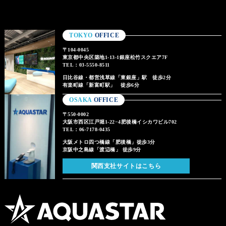
TOKYO
OFFICE
〒104-0045
東京都中央区築地1-13-1銀座松竹スクエア7F
TEL：03-5550-8511
日比谷線・都営浅草線「東銀座」駅 徒歩2分
有楽町線「新富町駅」 徒歩6分
OSAKA
OFFICE
〒550-0002
大阪市西区江戸堀1-22−4肥後橋イシカワビル702
TEL：06-7178-0435
大阪メトロ四つ橋線「肥後橋」徒歩3分
京阪中之島線「渡辺橋」 徒歩9分
関西支社サイトはこちら