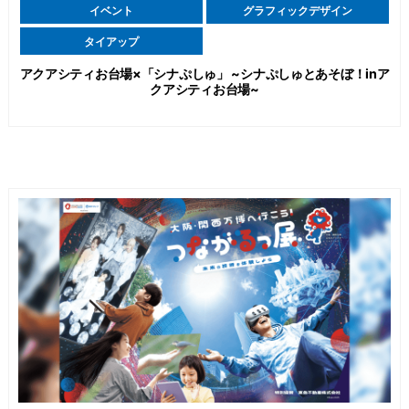
イベント
グラフィックデザイン
タイアップ
アクアシティお台場×「シナぷしゅ」 ~シナぷしゅとあそぼ！inア
クアシティお台場~