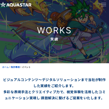
WORKS
実績
ホーム
>
制作事例
>
イベント
ビジュアルコンテンツ～デジタルソリューションまで当社が制作
した実績をご紹介します。
多彩な表現手法とクリエイティブ力で、視覚体験を活用したコミ
ュニケーション実現し
課題解決に繋げるご提案をいたします。