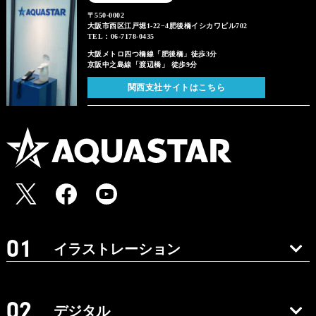
〒550-0002
大阪市西区江戸堀1-22−4肥後橋イシカワビル702
TEL：06-7178-0435
大阪メトロ四つ橋線「肥後橋」徒歩3分
京阪中之島線「渡辺橋」 徒歩9分
関西支社サイトはこちら
イラストレーション
デジタル