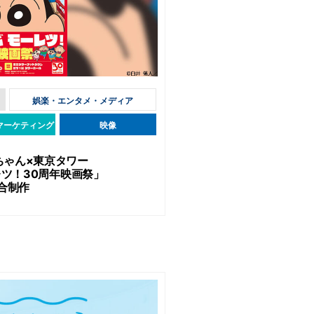
娯楽・エンタメ・メディア
マーケティング
映像
ちゃん×東京タワー
レツ！30周年映画祭」
合制作