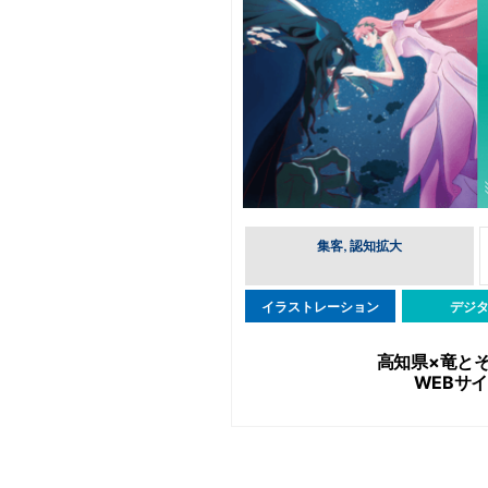
集客, 認知拡大
イラストレーション
デジ
高知県×竜と
WEBサ