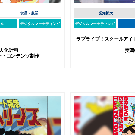
食品・農業
認知拡大
タル
デジタルマーケティング
デジタルマーケティング
ラブライブ！スクールアイドル
L
h擬人化計画
実写
ン・コンテンツ制作