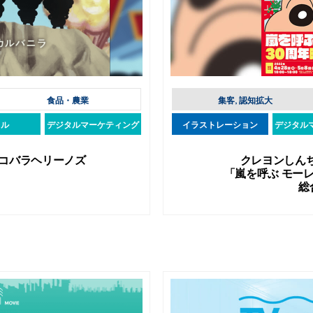
食品・農業
集客, 認知拡大
タル
デジタルマーケティング
イラストレーション
デジタル
コバラヘリーノズ
クレヨンしん
「嵐を呼ぶ モー
総