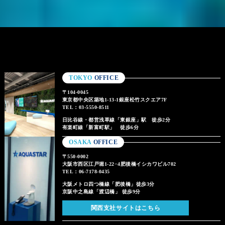
TOKYO
OFFICE
〒104-0045
東京都中央区築地1-13-1銀座松竹スクエア7F
TEL：03-5550-8511
日比谷線・都営浅草線「東銀座」駅 徒歩2分
有楽町線「新富町駅」 徒歩6分
OSAKA
OFFICE
〒550-0002
大阪市西区江戸堀1-22−4肥後橋イシカワビル702
TEL：06-7178-0435
大阪メトロ四つ橋線「肥後橋」徒歩3分
京阪中之島線「渡辺橋」 徒歩9分
関西支社サイトはこちら