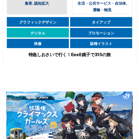
集客, 認知拡大
生活・公共サービス・自治体,
運輸・物流
グラフィックデザイン
タイアップ
デジタル
プロモーション
映像
版権イラスト
特急しおさいで行く！EeeE銚子で315の旅