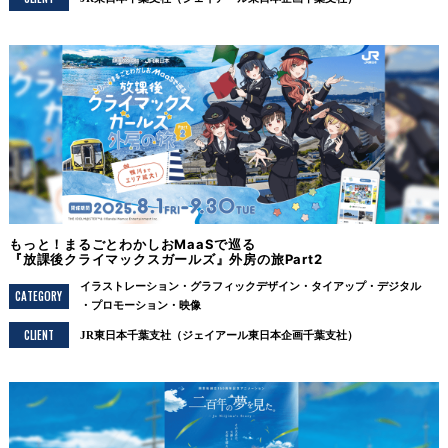
もっと！まるごとわかしおMaaSで巡る
『放課後クライマックスガールズ』外房の旅Part2
イラストレーション
グラフィックデザイン
タイアップ
デジタル
CATEGORY
プロモーション
映像
CLIENT
JR東日本千葉支社（ジェイアール東日本企画千葉支社）