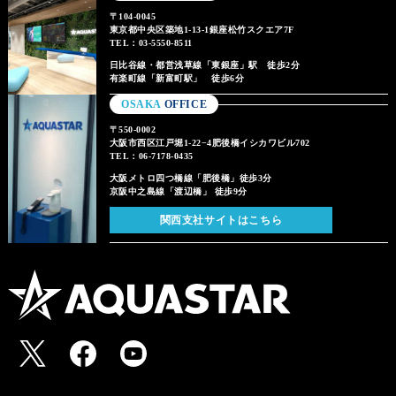
〒104-0045
東京都中央区築地1-13-1銀座松竹スクエア7F
TEL：03-5550-8511
日比谷線・都営浅草線「東銀座」駅 徒歩2分
有楽町線「新富町駅」 徒歩6分
OSAKA
OFFICE
〒550-0002
大阪市西区江戸堀1-22−4肥後橋イシカワビル702
TEL：06-7178-0435
大阪メトロ四つ橋線「肥後橋」徒歩3分
京阪中之島線「渡辺橋」 徒歩9分
関西支社サイトはこちら