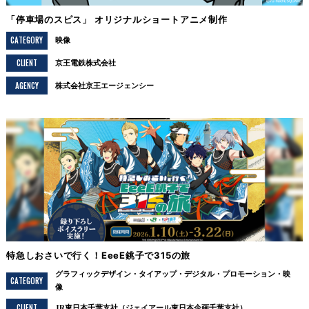
「停車場のスピス」 オリジナルショートアニメ制作
CATEGORY
映像
CLIENT
京王電鉄株式会社
AGENCY
株式会社京王エージェンシー
特急しおさいで行く！EeeE銚子で315の旅
グラフィックデザイン
タイアップ
デジタル
プロモーション
映
CATEGORY
像
CLIENT
JR東日本千葉支社（ジェイアール東日本企画千葉支社）