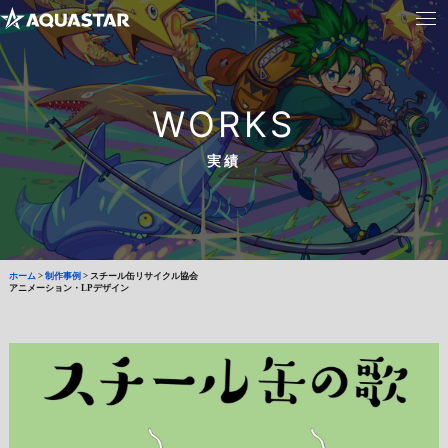
WORKS
実績
ホーム
>
制作事例
>
スチール缶リサイクル協会
アニメーション・LPデザイン