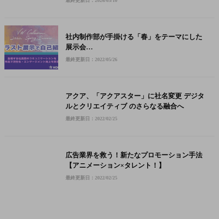
最終更新日：2026/03/10
社内制作部が手掛ける「春」をテーマにした
展示会
VW collection開催
最終更新日：2022/05/26
アクア、「アクアスター」に社名変更 デジタ
ルとクリエイティブ のさらなる融合へ
最終更新日：2022/02/25
広告業界を救う！新たなプロモーション⼿法
【アニメーション×タレント！】
最終更新日：2022/02/25