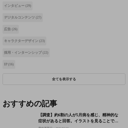
インタビュー
(29)
デジタルコンテンツ
(27)
広告
(26)
キャラクターデザイン
(23)
採用・インターンシップ
(22)
IP
(16)
全てを表示する
おすすめの記事
【調査】約6割の人が5月病を感じ、精神的な
症状があると回答。イラストを見ることで精
神的に影響があるのか