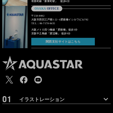
有楽町線「新富町駅」 徒歩6分
OSAKA
OFFICE
〒550-0002
大阪市西区江戸堀1-22−4肥後橋イシカワビル702
TEL：06-7178-0435
大阪メトロ四つ橋線「肥後橋」徒歩3分
京阪中之島線「渡辺橋」 徒歩9分
関西支社サイトはこちら
イラストレーション