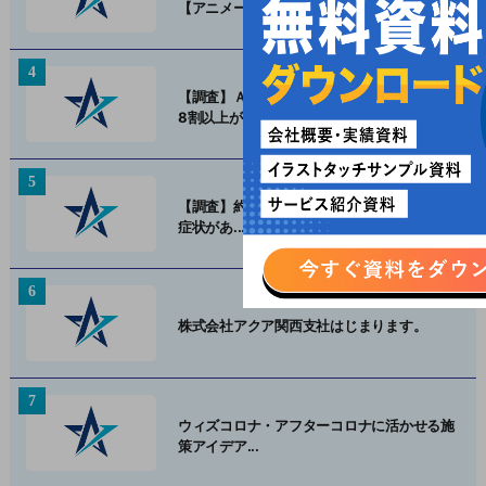
【アニメー...
【調査】ＡＲは使われているのか？調査対象
8割以上が...
【調査】約6割の人が5月病を感じ、精神的な
症状があ...
株式会社アクア関⻄⽀社はじまります。
ウィズコロナ・アフターコロナに活かせる施
策アイデア...