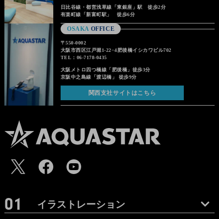
日比谷線・都営浅草線「東銀座」駅 徒歩2分
有楽町線「新富町駅」 徒歩6分
OSAKA
OFFICE
〒550-0002
大阪市西区江戸堀1-22−4肥後橋イシカワビル702
TEL：06-7178-0435
大阪メトロ四つ橋線「肥後橋」徒歩3分
京阪中之島線「渡辺橋」 徒歩9分
関西支社サイトはこちら
イラストレーション