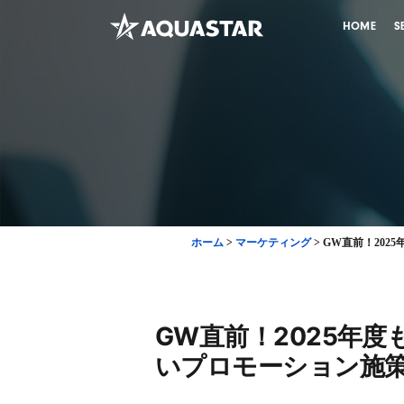
HOME
S
ホーム
>
マーケティング
>
GW直前！202
GW直前！2025年
いプロモーション施