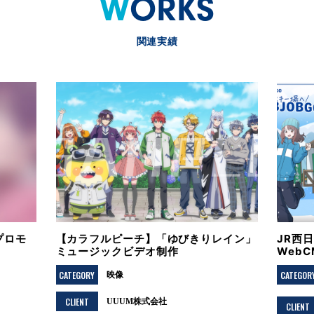
WORKS
関連実績
プロモ
【カラフルピーチ】「ゆびきりレイン」
JR西
ミュージックビデオ制作
Web
CATEGORY
CATEGOR
映像
CLIENT
UUUM株式会社
CLIENT