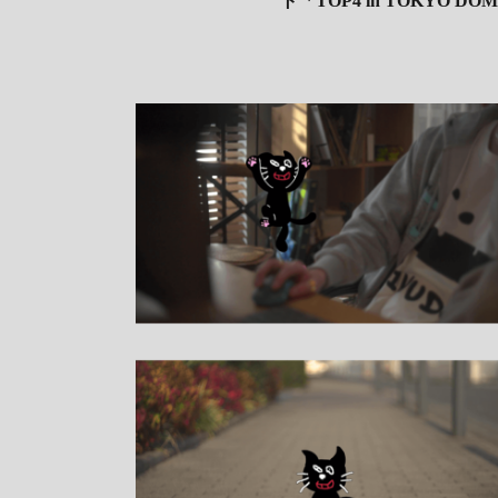
ト「TOP4 in TOKY