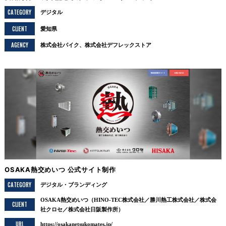
CATEGORY
デジタル
CLIENT
愛知県
AGENCY
株式会社パイク、株式会社デフレックストア
OSAKA熱交めいつ 公式サイト制作
CATEGORY
デジタル
ブランディング
OSAKA熱交めいつ（HINO-TEC株式会社／勝川熱工株式会社／株式会
CLIENT
社クロセ／株式会社日阪製作所）
URL
https://osakanetsukomates.jp/