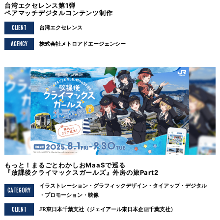
台湾エクセレンス第1弾
ペアマッチデジタルコンテンツ制作
CLIENT
台湾エクセレンス
AGENCY
株式会社メトロアドエージェンシー
もっと！まるごとわかしおMaaSで巡る
『放課後クライマックスガールズ』外房の旅Part2
イラストレーション
グラフィックデザイン
タイアップ
デジタル
CATEGORY
プロモーション
映像
CLIENT
JR東日本千葉支社（ジェイアール東日本企画千葉支社）