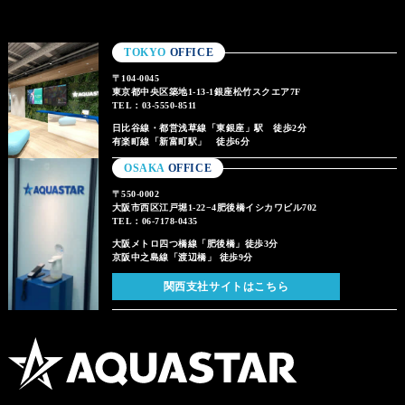
TOKYO
OFFICE
〒104-0045
東京都中央区築地1-13-1銀座松竹スクエア7F
TEL：03-5550-8511
日比谷線・都営浅草線「東銀座」駅 徒歩2分
有楽町線「新富町駅」 徒歩6分
OSAKA
OFFICE
〒550-0002
大阪市西区江戸堀1-22−4肥後橋イシカワビル702
TEL：06-7178-0435
大阪メトロ四つ橋線「肥後橋」徒歩3分
京阪中之島線「渡辺橋」 徒歩9分
関西支社サイトはこちら