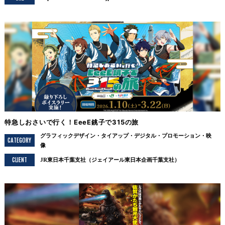
特急しおさいで行く！EeeE銚子で315の旅
グラフィックデザイン
タイアップ
デジタル
プロモーション
映
CATEGORY
像
CLIENT
JR東日本千葉支社（ジェイアール東日本企画千葉支社）