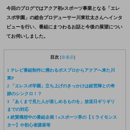
今回のブログではアクア初eスポーツ事業となる「エレ
スポ学園」の総合プロデューサー川東壮太さんへインタ
ビューを行い、番組にまつわるお話と今後の展望につい
てお伺いしました。
目次
[
非表示
]
1
テレビ番組制作に携わるポスプロからアクアへ来た川
東P
2
「エレスポ学園」立ち上げのきっかけは経営陣との奇
跡のシンクロ！？
3
「あくまで見た人が楽しめるものを」放送日ギリギリ
までの対応
4
絶賛構想中の番組企画！eスポーツ界の【ミライモンス
ター】や初心者講座等