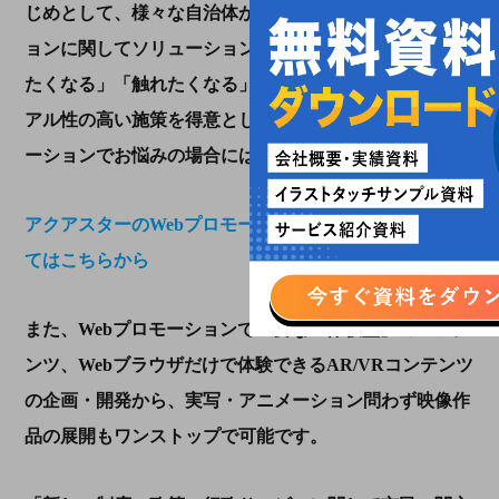
じめとして、様々な自治体から企業様の
Web
プロモーシ
ョンに関してソリューションを提供してきました。「見
たくなる」「触れたくなる」というエンタメ性やビジュ
アル性の高い施策を得意としていますので、
Web
プロモ
ーションでお悩みの場合にはお気軽にご相談ください。
アクアスターの
Web
プロモーション・サイト制作につい
てはこちらから
また、
Web
プロモーションで重要な「体験型」のコンテ
ンツ、
Web
ブラウザだけで体験できる
AR/VR
コンテンツ
の企画・開発から、実写・アニメーション問わず映像作
品の展開もワンストップで可能です。