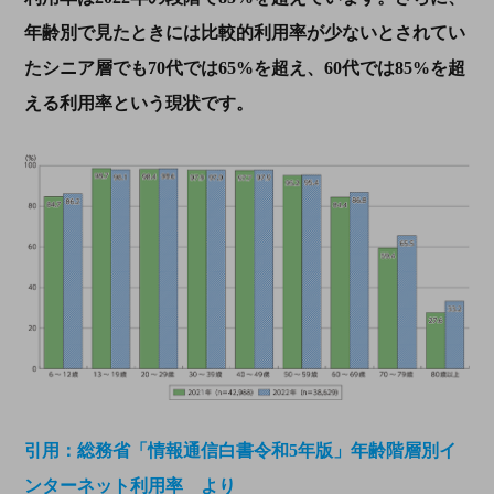
年齢別で見たときには比較的利用率が少ないとされてい
たシニア層でも
70
代では
65%
を超え、
60
代では
85%
を超
える利用率という現状です。
引用：総務省「情報通信白書令和5年版」年齢階層別イ
ンターネット利用率 より