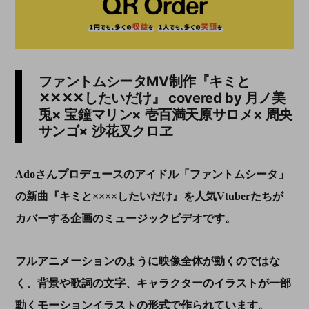
ファントムシータ
MV
制作『キミと
✕✕✕✕
したいだけ』
covered by
月ノ美
兎
×
宝鐘マリン
×
壱百満天原サロメ
×
周央
サンゴ
×
沙花叉クロヱ
Adoさんプロデュースのアイドル「ファントムシータ」
の新曲『キミと××××したいだけ』を人気Vtuberたちが
カバーする企画のミュージックビデオです。
フルアニメーションのように映像全体が動くのではな
く、背景や歌詞の文字、キャラクターのイラストが一部
動くモーションイラストの形式で作られています。