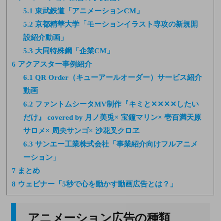
5.1
東武鉄道「アニメーションCM」
5.2
京都精華大学「モーションイラスト専攻の新規開
設紹介動画」
5.3
大同特殊鋼「企業CM」
6
アクアスター事例紹介
6.1
QR Order（キューアールオーダー）サービス紹介
動画
6.2
ファントムシータMV制作『キミと✕✕✕✕したい
だけ』 covered by 月ノ美兎× 宝鐘マリン× 壱百満天原
サロメ× 周央サンゴ× 沙花叉クロヱ
6.3
サンエー工業株式会社「事業紹介向けフルアニメ
ーション」
7
まとめ
8
ウェビナー「5秒で心を動かす動画広告とは？」
アニメーション広告の種類