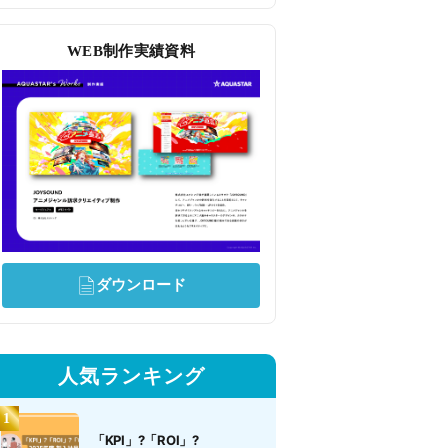
WEB制作実績資料
ダウンロード
人気ランキング
「KPI」?「ROI」?