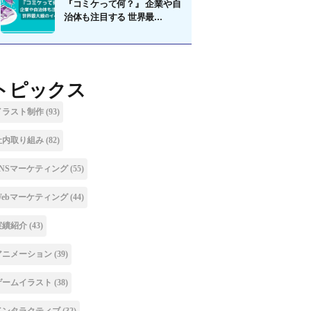
『コミケって何？』 企業や自
治体も注目する 世界最...
トピックス
イラスト制作
(93)
社内取り組み
(82)
SNSマーケティング
(55)
Webマーケティング
(44)
実績紹介
(43)
アニメーション
(39)
ゲームイラスト
(38)
インタラクティブ
(32)