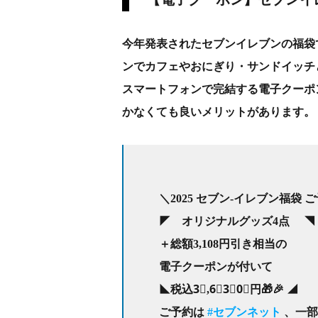
今年発表されたセブンイレブンの福袋
ンでカフェやおにぎり・サンドイッチ
スマートフォンで完結する電子クーポ
かなくても良いメリットがあります。
＼2025 セブン‐イレブン福袋
◤ オリジナルグッズ4点 ◥
＋総額3,108円引き相当の
電子クーポンが付いて
◣税込3⃣,6⃣3⃣0⃣円🎁🎉 ◢
ご予約は
#セブンネット
、一部