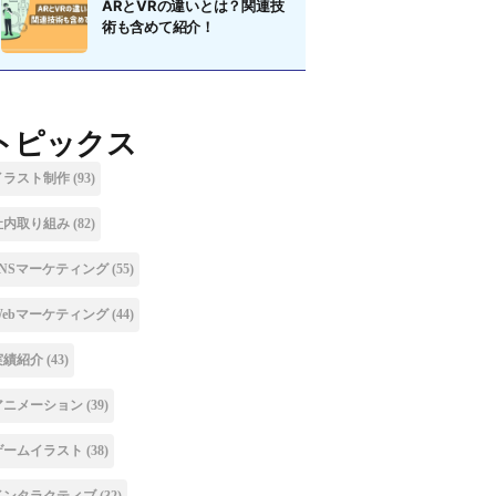
ARとVRの違いとは？関連技
術も含めて紹介！
トピックス
イラスト制作
(93)
社内取り組み
(82)
SNSマーケティング
(55)
Webマーケティング
(44)
実績紹介
(43)
アニメーション
(39)
ゲームイラスト
(38)
インタラクティブ
(32)