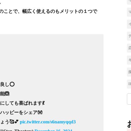
。
のことで、幅広く使えるのもメリットの１つで
I
良し⭕️
能🙆
にしても喜ばれます💃
ハッピーをシェア👐
う🥰💕
pic.twitter.com/s6namyqqd3