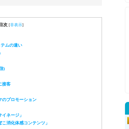
ますので、サイネージ内のコンテンツを検討中の方はお気
どうぞ。
目次
[
非表示
]
ステムの違い
)
信)
に接客
マのプロモーション
サイネージ」
ぼこ消化体感コンテンツ」