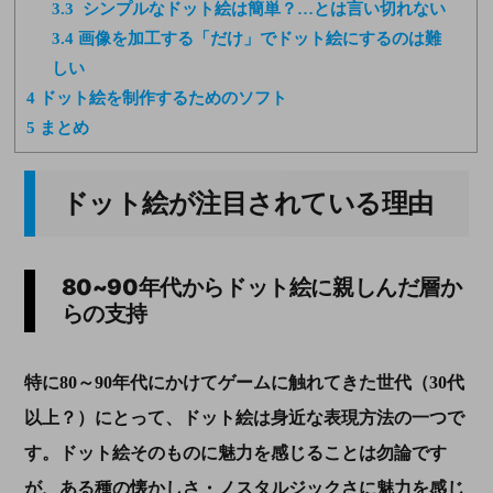
3.3
シンプルなドット絵は簡単？…とは言い切れない
3.4
画像を加工する「だけ」でドット絵にするのは難
しい
4
ドット絵を制作するためのソフト
5
まとめ
ドット絵が注目されている理由
80~90年代から
ドット絵に親しんだ層か
らの支持
特に
80
～
90
年代にかけてゲームに触れてきた世代（
30
代
以上？）にとって、ドット絵は身近な表現方法の一つで
す。ドット絵そのものに魅力を感じることは勿論です
が、ある種の懐かしさ・ノスタルジックさに魅力を感じ