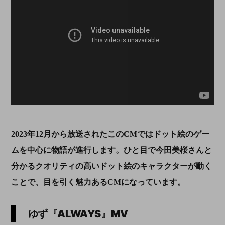
2023
年
12
月から放送されたこの
CM
ではドット絵のゲー
ムを中心に物語が進行します。ひと目で今田美桜さんと
分かるクオリティの高いドット絵のキャラクターが動く
ことで、目を引く魅力ある
CM
になっています。
ゆず『
ALWAYS
』
MV