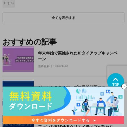
IP
(16)
全てを表示する
おすすめの記事
年末年始で実施されたIPタイアップキャンペ
ーン
最終更新日：2026/04/08
TOP
ゲームとのタイアップで最近話題になった広
告事例
最終更新日：2026/06/03
東京ゲームショウ2025出展レポート
ファンを喜ばせるクリエイティブが新たなフ