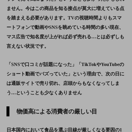
ません。今はこの商品を知る接点が莫大に増えている点
を踏まえる必要があります。
TV
の視聴時間よりもスマ
ートフォンで動画や
SNS
を眺めている時間の多い現在、
マス広告で知名度が上がれば必ず売れる…とは必ずしも
言えない状況です。
「SNS
で口コミが話題になった」「
TikTok
や
YouTube
の
ショート動画でバズっていた」という理由で、次の日に
は通販サイトで売り切れ、店頭からもなくなってしま
う…ということも少なくありません
物価高による消費者の厳しい目
日本国内において食品を選ぶ目線が厳しくなる要因の1