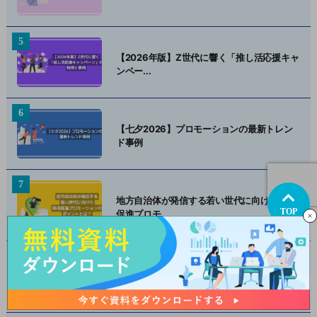
【2026年版】Z世代に響く「推し活応援キャ
ンペー...
【七夕2026】プロモーションの最新トレン
ド事例
地方自治体が発信する若い世代に向けた移住
TOP
促進プロモ...
【2025年版】クリスマス商戦の傾向と注目
マーケテ...