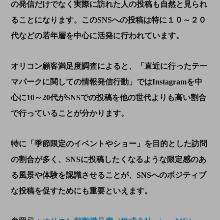
の発信だけでなく実際に訪れた人の投稿も自然と見られ
ることになります。この
SNS
への投稿は特に１０～２０
代などの若年層を中心に活発に行われています。
オリコン顧客満足度調査によると、「直近に行ったテー
マパークに関しての情報発信行動」では
Instagram
を中
心に
10
～
20
代が
SNS
での投稿を他の世代よりも高い割合
で行っていることが分かります。
特に「季節限定のイベントやショー」を目的とした訪問
の割合が多く、
SNS
に投稿したくなるような限定感のあ
る風景や体験を認識させることが、
SNS
へのポジティブ
な投稿を促すためにも重要といえます。