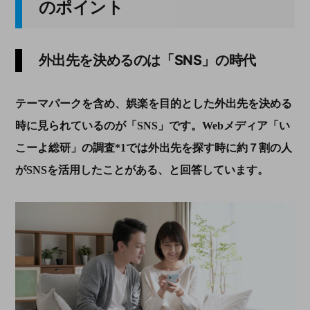
のポイント
外出先を決めるのは「
SNS
」の時代
テーマパークを含め、娯楽を目的とした外出先を決める
時に見られているのが「
SNS
」です。
Web
メディア「い
こーよ総研」の調査
*1
では外出先を探す時に約７割の人
が
SNS
を活用したことがある、と回答しています。