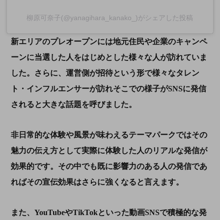
柳原可奈子(@yanagihara_kanako_)がシェアした投稿
新エリアのプレオープンには地元住民や企業のキャンペ
ーンに当選した人をはじめとした様々な人が訪れていま
した。さらに、運営側が招待という形で様々なタレン
ト・インフルエンサーが訪れそこでの様子が
SNS
に発信
されると大きな話題を呼びました。
非日常的な体験や風景が味わえるテーマパークではその
魅力の伝え方として実際に体験した人のリアルな発信が
効果的です。その中でも既に影響力のある人の発信であ
ればその宣伝効果はさらに強くなると言えます。
また、
YouTube
や
TikTok
といった動画
SNS
で積極的な発