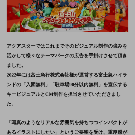
アクアスターではこれまでそのビジュアル制作の強みを
活かして様々なテーマパークの広告を手掛けさせて頂き
ました。
2022
年には富士急行株式会社様が運営する富士急ハイラ
ンドの「入園無料」「駐車場
90
分以内無料」を宣伝する
キービジュアルと
CM
制作を担当させていただきまし
た。
「写真のようなリアルな雰囲気を持ちつつインパクトが
あるイラストにしたい」というご要望を受け、重厚感が