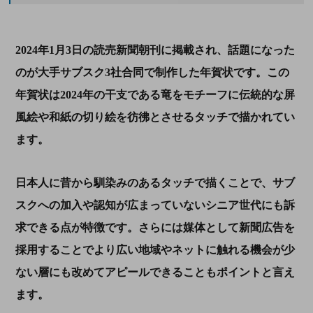
2024
年
1
月
3
日の読売新聞朝刊に掲載され、話題になった
のが大手サブスク
3
社合同で制作した年賀状です。この
年賀状は
2024
年の干支である竜をモチーフに伝統的な屏
風絵や和紙の切り絵を彷彿とさせるタッチで描かれてい
ます。
日本人に昔から馴染みのあるタッチで描くことで、サブ
スクへの加入や認知が広まっていないシニア世代にも訴
求できる点が特徴です。さらには媒体として新聞広告を
採用することでより広い地域やネットに触れる機会が少
ない層にも改めてアピールできることもポイントと言え
ます。