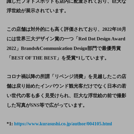
識したフォトスポットも店内に配置されており、巨大な
浮世絵が展示されています。
この店舗は対外的にも高く評価されており、
2022
年
10
月
には世界三大デザイン賞の一つ「
Red Dot Design Award
2022
」
Brands&Communication Design
部門で最優秀賞
「
BEST OF THE BEST
」を受賞
*1
しています。
コロナ禍以降の所謂「リベンジ消費」を見越したこの店
舗は戻り始めたインバウンド観光客だけでなく日本の若
い世代の客も多く見受けられ、巨大な浮世絵の前で撮影
した写真が
SNS
等で広がっています。
*1:
https://www.kurasushi.co.jp/author/004105.html