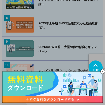
講...
2025年上半期 SNSで話題になった動画広告
(縦...
2026年GW直前！ 大型連休の傾向とキャン
ペーン
TOP
カンプ？ラフ画？この２つの違いわかります
か？-イラ...
トピックス