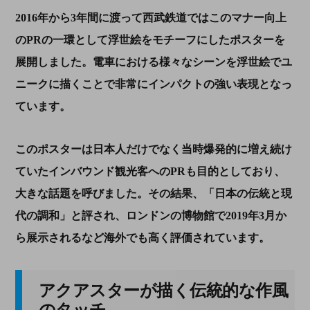
2016
年から
3
年間に渡って西武鉄道ではこのマナー向上
の
PR
の一環として浮世絵をモチーフにしたポスターを
展開しました。電車における様々なシーンを浮世絵でユ
ニークに描くことで非常にインパクトの強い表現となっ
ています。
このポスターは日本人だけでなく当時爆発的に増え続け
ていたインバウンド観光客への
PR
も目的としており、
大きな話題を呼びました。その結果、「日本の伝統と現
代の調和」と評され、ロンドンの博物館で
2019
年
3
月か
ら展示されるなど海外でも高く評価されています。
アクアスターが描く伝統的な作風
のタッチ