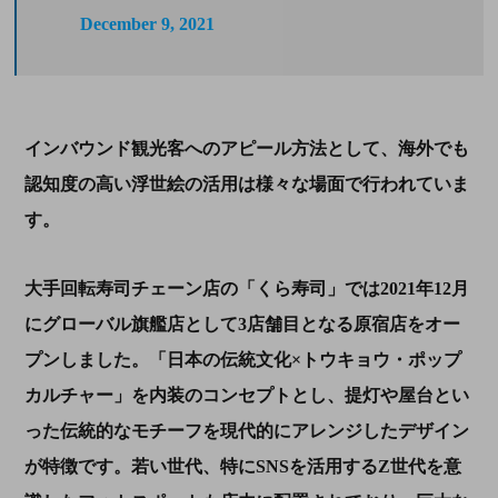
December 9, 2021
インバウンド観光客へのアピール方法として、海外でも
認知度の高い浮世絵の活用は様々な場面で行われていま
す。
大手回転寿司チェーン店の「くら寿司」では
2021
年
12
月
にグローバル旗艦店として
3
店舗目となる原宿店をオー
プンしました。「日本の伝統文化×トウキョウ・ポップ
カルチャー」を内装のコンセプトとし、提灯や屋台とい
った伝統的なモチーフを現代的にアレンジしたデザイン
が特徴です。若い世代、特に
SNS
を活用する
Z
世代を意