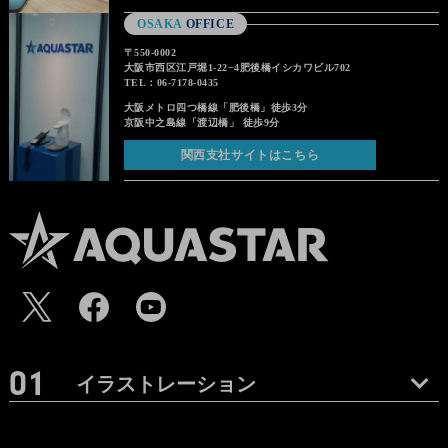
OSAKA
OFFICE
〒550-0002
大阪市西区江戸堀1-22−4肥後橋イシカワビル702
TEL：06-7178-0435
大阪メトロ四つ橋線「肥後橋」徒歩3分
京阪中之島線「渡辺橋」 徒歩9分
関西支社サイトはこちら
イラストレーション